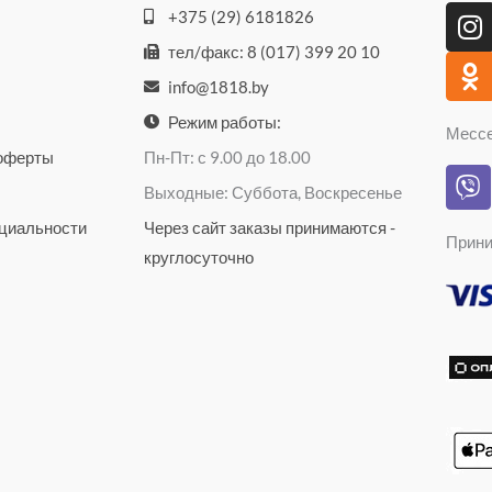
I
O
+375 (29) 6181826
n
d
тел/факс: 8 (017) 399 20 10
s
n
info@1818.by
t
o
a
k
Режим работы:
Месс
g
l
 оферты
Пн-Пт: с 9.00 до 18.00
V
r
a
Выходные: Суббота, Воскресенье
i
a
s
b
циальности
Через сайт заказы принимаются -
m
s
Прини
e
n
круглосуточно
r
i
k
i