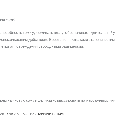
ию кожи!
 способность кожи удерживать влагу, обеспечивает длительны
спокаивающим действием. Борется с признаками старения, стим
летки от повреждения свободными радикалами.
рем на чистую кожу и деликатно массировать по массажным линия
тов
Tebiskin Gly-C
или
Tebiskin Gluage
.