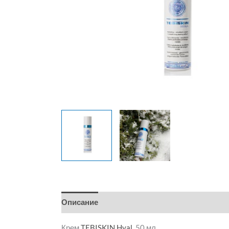
Описание
Детали
Бренд
Отзывы (0)
Крем
TEBISKIN
Hyal
, 50 мл