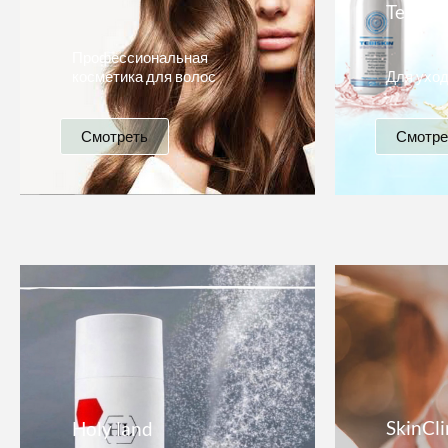
Tebiski
Профессиональная
косметика для волос
Для уход
Смотреть
Смотре
SkinCli
Holy land