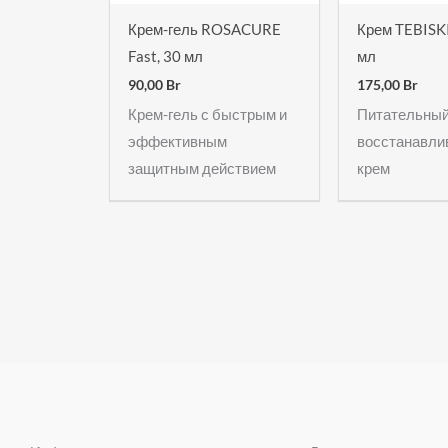
Крем-гель ROSACURE
Крем TEBISKI
Fast, 30 мл
мл
90,00
Br
175,00
Br
Крем-гель с быстрым и
Питательны
эффективным
восстанавл
защитным действием
крем