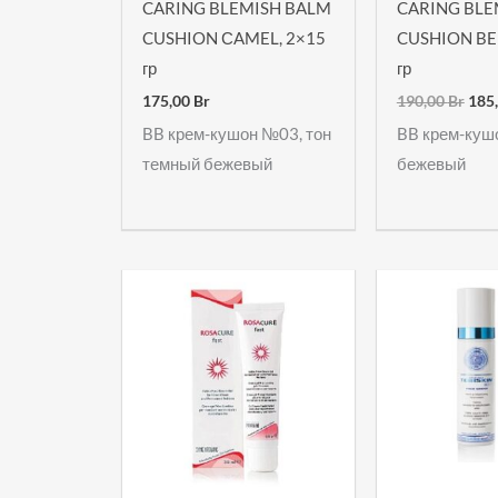
CARING BLEMISH BALM
CARING BLE
CUSHION СAMEL, 2×15
CUSHION BEI
гр
гр
175,00
Br
190,00
Br
185
BB крем-кушон №03, тон
BB крем-куш
темный бежевый
бежевый