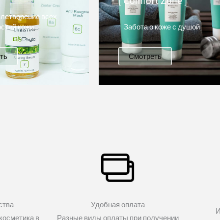
[ Comfort Zone ]
летворение всех
стей кожи.
Забота о коже с душой
ть
Смотреть
ства
Удобная оплата
И
косметика в
Разные виды оплаты при получении