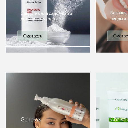
Базовая 
Средства для салонного и
домашнего ухода.
лицом и 
Смотреть
Смотре
Christi
Genosys