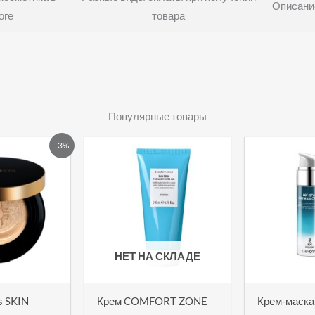
Описание
оге
товара
Популярные товары
воначальная
Текущая
-3%
а
цена:
тавляла
185,00 Br.
00 Br.
НЕТ НА СКЛАДЕ
s SKIN
Крем COMFORT ZONE
Крем-маска