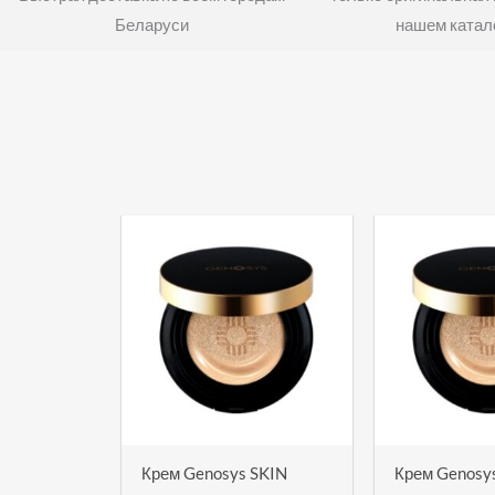
Беларуси
нашем катал
Пер
цен
сос
190,
Крем Genosys SKIN
Крем Genosy