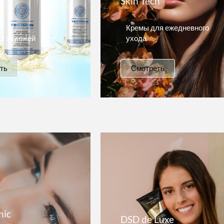
Skin Tech
n
Кремы для ежедневного
а за кожей
ухода
ть
Смотреть
nic
DSD de Luxe