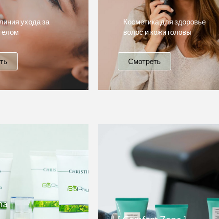
линия ухода за
Косметика для здоровье
телом
волос и кожи головы
ть
Смотреть
na