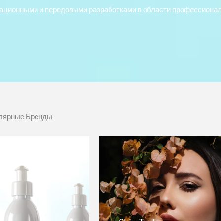
вационными и передовыми разработками в области профессионал
лярные Бренды