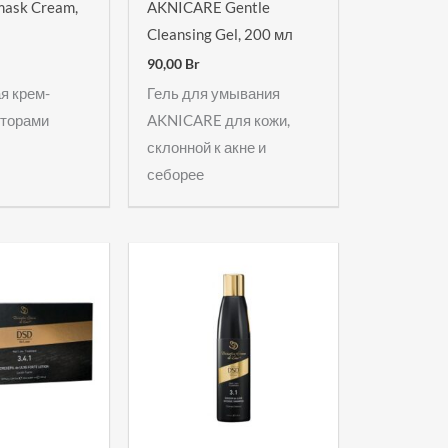
mask Cream,
AKNICARE Gentle
Cleansing Gel, 200 мл
90,00
Br
я крем-
Гель для умывания
кторами
AKNICARE для кожи,
склонной к акне и
себорее