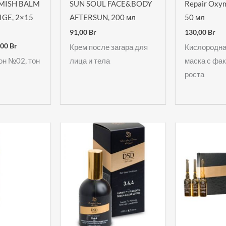
MISH BALM
SUN SOUL FACE&BODY
Repair Oxy
GE, 2×15
AFTERSUN, 200 мл
50 мл
91,00
Br
130,00
Br
,00
Br
Крем после загара для
Кислородна
он №02, тон
лица и тела
маска с фа
роста