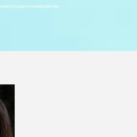
ьного ухода и космецевтики