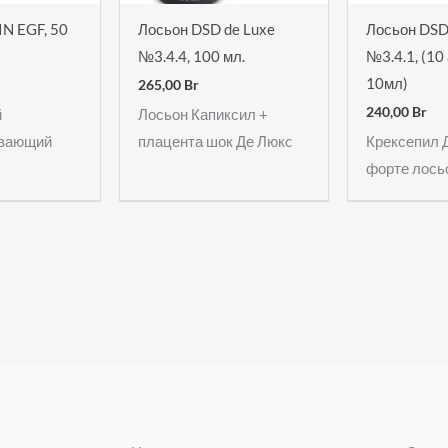
N EGF, 50
Лосьон DSD de Luxe
Лосьон DSD
№3.4.4, 100 мл.
№3.4.1, (10
10мл)
265,00
Br
240,00
Br
й
Лосьон Капиксил +
ивающий
плацента шок Де Люкc
Крексепил 
форте лось