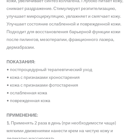
кожи, увеличивает синтез коллагена. Глубоко питает кожу,
снимает раздражение. Стимулирует реэпителизацию,
улучшает микроциркуляцию, увлажняет и смягчает кожу.
Улучшает состояние ослабленной и поврежденной кожи.
Подходит для восстановления барьерной функции кожи
после пилингов, мезотерапии, фракционного лазера,
дермабразии.
ПОКАЗАНИЯ:
• постпроцедурный терапевтический уход
• кожа с признаками хроностарения
• кожа с признаками фотостарения
• ослабленная кожа
• поврежденная кожа
ПРИМЕНЕНИЕ:
1.
Применять 2 раза в день (при необходимости чаще)
мягкими движениями нанести крем на чистую кожу и
деликатно массировать.