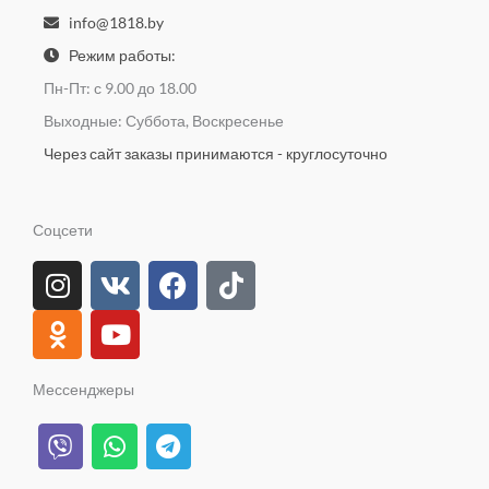
info@1818.by
Режим работы:
Пн-Пт: с 9.00 до 18.00
Выходные: Суббота, Воскресенье
Через сайт заказы принимаются - круглосуточно
Соцсети
I
O
V
Y
F
T
n
d
k
o
a
i
s
n
u
c
k
t
o
t
e
t
a
k
u
b
o
Мессенджеры
g
l
b
o
k
V
W
T
r
a
e
o
i
h
e
a
s
k
b
a
l