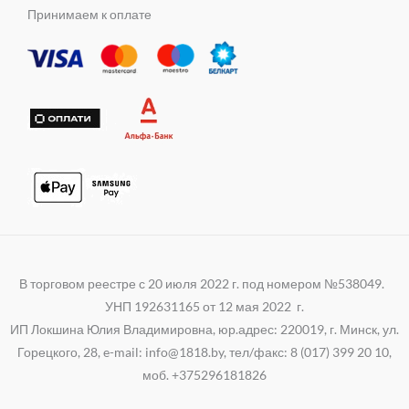
m
s
e
t
e
Принимаем к оплате
n
r
s
g
i
a
r
k
p
a
i
p
m
В торговом реестре с 20 июля 2022 г. под номером №538049.
УНП 192631165 от 12 мая 2022 г.
ИП Локшина Юлия Владимировна, юр.адрес: 220019, г. Минск, ул.
Горецкого, 28, e-mail: info@1818.by, тел/факс: 8 (017) 399 20 10,
моб. +375296181826