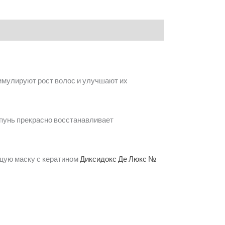
имулируют рост волос и улучшают их
пунь прекрасно восстанавливает
щую маску с кератином
Диксидокс Де Люкс №