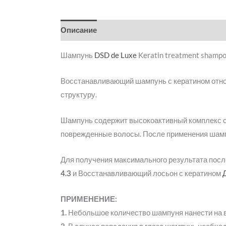
Описание
Детали
Бренд
Отзывы (0)
Шампунь
DSD de Luxe
Keratin treatment shamp
Восстанавливающий шампунь с кератином относ
структуру.
Шампунь содержит высокоактивный комплекс с
поврежденные волосы. После применения шампу
Для получения максимального результата пос
4.3
и Восстанавливающий лосьон с кератином
ПРИМЕНЕНИЕ:
1.
Небольшое количество шампуня нанести на в
2.
В случае попадания в глаза шампунь необхо