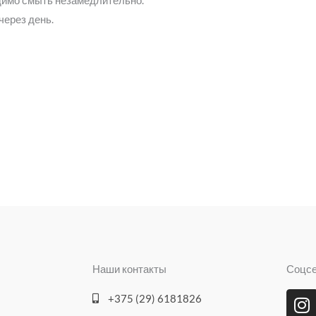
ерез день.
Наши контакты
Соцс
I
O
+375 (29) 6181826
n
d