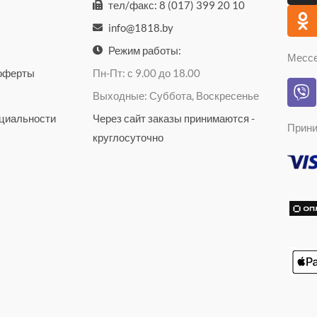
тел/факс: 8 (017) 399 20 10
s
n
info@1818.by
t
o
a
k
Режим работы:
Месс
g
l
 оферты
Пн-Пт: с 9.00 до 18.00
V
r
a
Выходные: Суббота, Воскресенье
i
a
s
b
циальности
Через сайт заказы принимаются -
m
s
Прини
e
n
круглосуточно
r
i
k
i