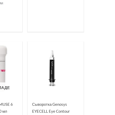
ми
КЛАДЕ
 MUSE 6
Сыворотка Genosys
0 мл
EYECELL Eye Contour