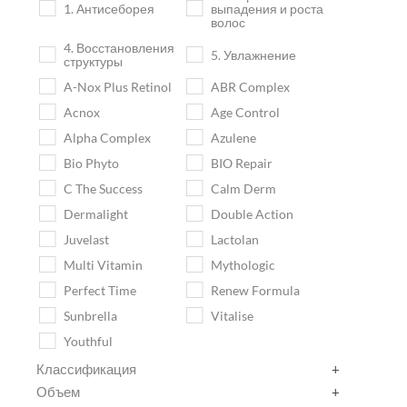
1. Антисеборея
выпадения и роста
волос
4. Восстановления
5. Увлажнение
структуры
A-Nox Plus Retinol
ABR Complex
Acnox
Age Control
Alpha Complex
Azulene
Bio Phyto
BIO Repair
C The Success
Calm Derm
Dermalight
Double Action
Juvelast
Lactolan
Multi Vitamin
Mythologic
Perfect Time
Renew Formula
Sunbrella
Vitalise
Youthful
Классификация
+
Объем
+