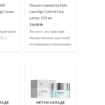
ABR
Лосьон-сыворотка Holy
ng Cream,
Land Age Control Face
Lotion, 150 мл
114,00
Br
ющий крем
Лосьон с экстрактами
 С, c
лекарственных растений,
витаминами и протеинами
КЛАДЕ
НЕТ НА СКЛАДЕ