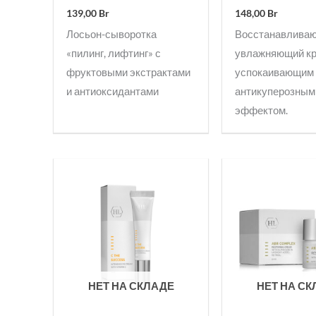
139,00
Br
148,00
Br
Лосьон-сыворотка
Восстанавлива
«пилинг, лифтинг» с
увлажняющий кр
фруктовыми экстрактами
успокаивающим
и антиоксидантами
антикуперозным
эффектом.
НЕТ НА СКЛАДЕ
НЕТ НА С