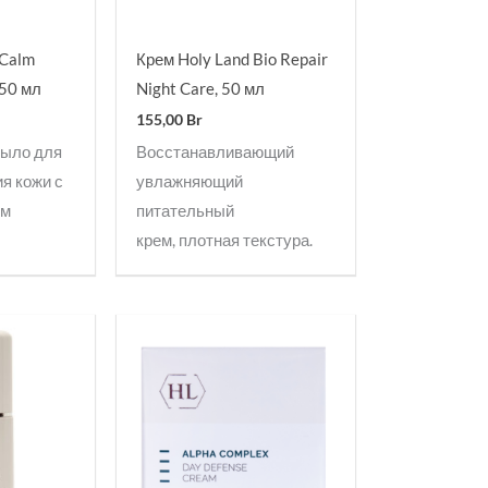
 Calm
Крем Holy Land Bio Repair
250 мл
Night Care, 50 мл
155,00
Br
мыло для
Восстанавливающий
я кожи с
увлажняющий
ым
питательный
крем, плотная текстура.