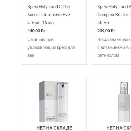
Крем Holy Land C The
Крем Holy Land 
Success Intensive Eye
Complex Restori
Cream, 15 мл
50 мл
140,00
Br
209,00
Br
Смягчающий,
Восстанавлива
увлажняющий крем для
с витаминами А и
век
ретинолом
НЕТ НА СКЛАДЕ
НЕТ НА С