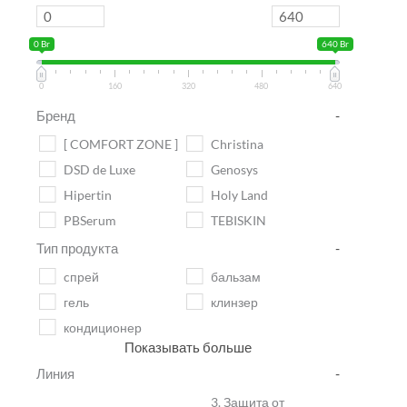
0 Br
640 Br
0
160
320
480
640
Бренд
-
[ COMFORT ZONE ]
Christina
DSD de Luxe
Genosys
Hipertin
Holy Land
PBSerum
TEBISKIN
Тип продукта
-
cпрей
бальзам
гель
клинзер
кондиционер
Показывать больше
Линия
-
3. Защита от