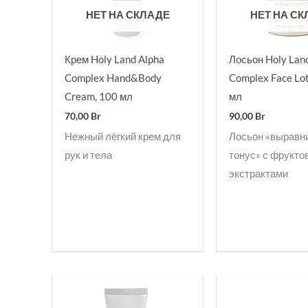
НЕТ НА СКЛАДЕ
НЕТ НА С
Крем Holy Land Alpha
Лосьон Holy Lan
Complex Hand&Body
Complex Face Lot
Cream, 100 мл
мл
70,00
Br
90,00
Br
Нежный лёгкий крем для
Лосьон «выравн
рук и тела
тонус» с фрукт
экстрактами