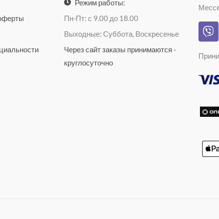
a
k
Режим работы:
Месс
g
l
 оферты
Пн-Пт: с 9.00 до 18.00
V
r
a
Выходные: Суббота, Воскресенье
i
a
s
b
циальности
Через сайт заказы принимаются -
m
s
Прини
e
n
круглосуточно
r
i
k
i