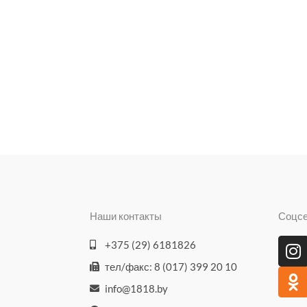
Наши контакты
Соцс
I
O
+375 (29) 6181826
n
d
тел/факс: 8 (017) 399 20 10
s
n
info@1818.by
t
o