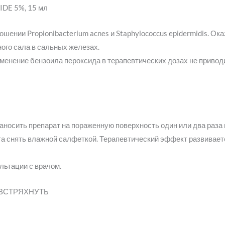
DE 5%, 15 мл
шении Propionibacterium acnes и Staphylococcus epidermidis. О
ого сала в сальных железах.
именение бензоила пероксида в терапевтических дозах не приво
носить препарат на пораженную поверхность один или два раза в
ата снять влажной салфеткой. Терапевтический эффект развивает
льтации с врачом.
ВСТРЯХНУТЬ