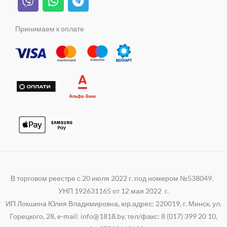
i
h
e
a
s
k
b
a
l
m
s
e
t
e
Принимаем к оплате
n
r
s
g
i
a
r
k
p
a
i
p
m
В торговом реестре с 20 июля 2022 г. под номером №538049.
УНП 192631165 от 12 мая 2022 г.
ИП Локшина Юлия Владимировна, юр.адрес: 220019, г. Минск, ул.
Горецкого, 28, e-mail: info@1818.by, тел/факс: 8 (017) 399 20 10,