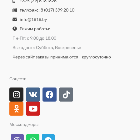
+375 (29) 6181826
тел/факс: 8 (017) 399 20 10
info@1818.by
Режим работы:
Пн-Пт: с 9.00 до 18.00
Выходные: Суббота, Воскресенье
Через сайт заказы принимаются - круглосуточно
Соцсети
I
O
V
Y
F
T
n
d
k
o
a
i
s
n
u
c
k
t
o
t
e
t
a
k
u
b
o
Мессенджеры
g
l
b
o
k
V
W
T
r
a
e
o