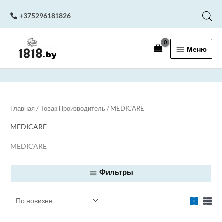
Перейти
+375296181826
к
содержимому
Меню
Меню
Главная
/ Товар Производитель / MEDICARE
MEDICARE
MEDICARE
Фильтры