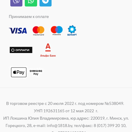
i
h
e
a
s
k
b
a
l
m
s
e
t
e
Принимаем к оплате
n
r
s
g
i
a
r
k
p
a
i
p
m
В торговом реестре с 20 июля 2022 г. под номером №538049.
УНП 192631165 от 12 мая 2022 г.
ИП Локшина Юлия Владимировна, юр.адрес: 220019, г. Минск, ул.
Горецкого, 28, e-mail: info@1818.by, тел/факс: 8 (017) 399 20 10,