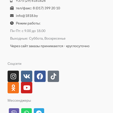
+375 (29) 6181826
тел/факс: 8 (017) 399 20 10
info@1818.by
Режим работы:
Пн-Пт: с 9.00 до 18.00
Выходные: Суббота, Воскресенье
Через сайт заказы принимаются - круглосуточно
Соцсети
I
O
V
Y
F
T
n
d
k
o
a
i
s
n
u
c
k
t
o
t
e
t
a
k
u
b
o
Мессенджеры
g
l
b
o
k
V
W
T
r
a
e
o