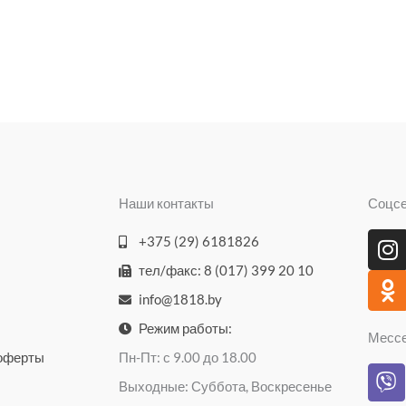
Наши контакты
Соцс
I
O
+375 (29) 6181826
n
d
тел/факс: 8 (017) 399 20 10
s
n
info@1818.by
t
o
a
k
Режим работы:
Месс
g
l
 оферты
Пн-Пт: с 9.00 до 18.00
V
r
a
Выходные: Суббота, Воскресенье
i
a
s