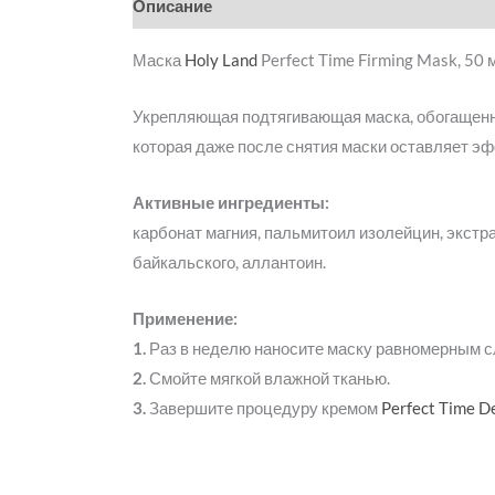
Описание
Детали
Бренд
Отзывы (0)
Маска
Holy Land
Perfect Time Firming Mask, 50 
Укрепляющая подтягивающая маска, обогащенн
которая даже после снятия маски оставляет эф
Активные ингредиенты:
карбонат магния, пальмитоил изолейцин, экстра
байкальского, аллантоин.
Применение:
1.
Раз в неделю наносите маску равномерным сл
2.
Смойте мягкой влажной тканью.
3.
Завершите процедуру кремом
Perfect Time D