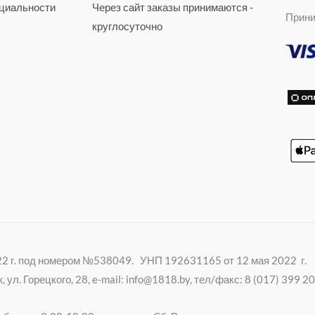
b
циальности
Через сайт заказы принимаются -
m
s
Прини
e
n
круглосуточно
r
i
k
i
022 г. под номером №538049. УНП 192631165 от 12 мая 2022 г.
ул. Горецкого, 28, e-mail: info@1818.by, тел/факс: 8 (017) 399 