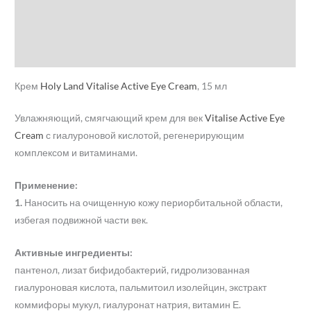
Детали
Бренд
Отзывы (0)
Крем
Holy Land
Vitalise Active Eye Cream
, 15 мл
Увлажняющий, смягчающий крем для век
Vitalise Active Eye
Cream
с гиалуроновой кислотой, регенерирующим
комплексом и витаминами.
Применение:
1.
Наносить на очищенную кожу периорбитальной области,
избегая подвижной части век.
Активные ингредиенты:
пантенол, лизат бифидобактерий, гидролизованная
гиалуроновая кислота, пальмитоил изолейцин, экстракт
коммифоры мукул, гиалуронат натрия, витамин Е.