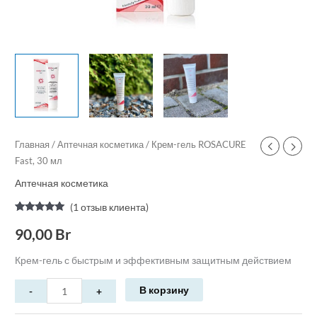
Главная
/
Аптечная косметика
/ Крем-гель ROSACURE
Fast, 30 мл
Аптечная косметика
(
1
отзыв клиента)
Рейтинг
1
5.00
из 5 на
90,00
Br
основе
опроса
пользователя
Крем-гель с быстрым и эффективным защитным действием
В корзину