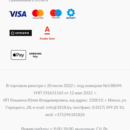
e
t
e
n
r
s
g
i
a
r
k
p
a
i
p
m
В торговом реестре с 20 июля 2022 г. под номером №538049.
УНП 192631165 от 12 мая 2022 г.
ИП Локшина Юлия Владимировна, юр.адрес: 220019, г. Минск, ул.
Горецкого, 28, e-mail: info@1818.by, тел/факс: 8 (017) 399 20 10,
моб. +375296181826
Режим работы: с 9:00-18:00, выходные: Cб, Вс.