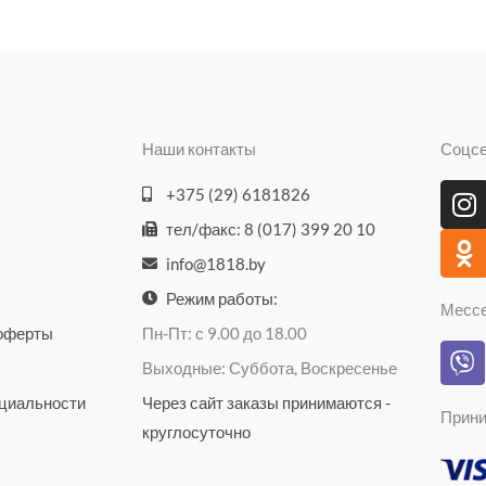
Наши контакты
Соцс
I
O
+375 (29) 6181826
n
d
тел/факс: 8 (017) 399 20 10
s
n
info@1818.by
t
o
a
k
Режим работы:
Месс
g
l
 оферты
Пн-Пт: с 9.00 до 18.00
V
r
a
Выходные: Суббота, Воскресенье
i
a
s
b
циальности
Через сайт заказы принимаются -
m
s
Прини
e
n
круглосуточно
r
i