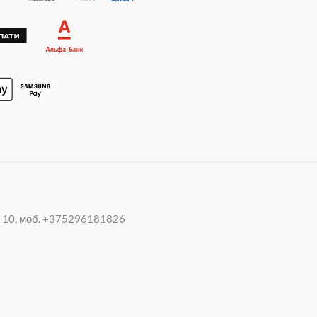
p
a
p
m
20 10, моб. +375296181826