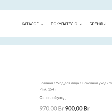
КАТАЛОГ
ПОКУПАТЕЛЮ
БРЕНДЫ
Quantity
Главная
/
Уход для лица
/
Основной уход
/ У
Первоначальна
Текуща
Pink, 154 г
цена
цена:
Основной уход
составляла
900,00 Br
970,00
Br
900,00
Br