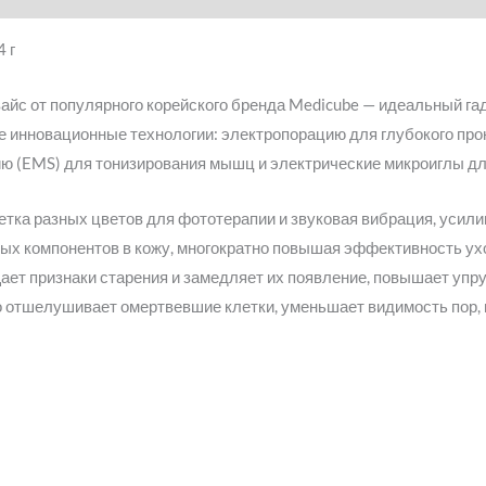
4 г
с от популярного корейского бренда Medicube — идеальный га
е инновационные технологии: электропорацию для глубокого про
ю (EMS) для тонизирования мышц и электрические микроиглы дл
ка разных цветов для фототерапии и звуковая вибрация, усил
ых компонентов в кожу, многократно повышая эффективность ухо
ет признаки старения и замедляет их появление, повышает упруг
о отшелушивает омертвевшие клетки, уменьшает видимость пор, 