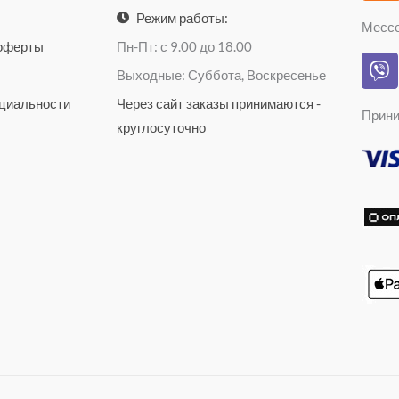
a
k
Режим работы:
Месс
g
l
 оферты
Пн-Пт: с 9.00 до 18.00
V
r
a
Выходные: Суббота, Воскресенье
i
a
s
b
циальности
Через сайт заказы принимаются -
m
s
Прини
e
n
круглосуточно
r
i
k
i