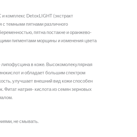
 и комплекс DetoxLIGHT (экстракт
я с темными пятнами различного
беременностью, пятна постакне и оранжево-
ющими пигментами морщины и изменения цвета
 липофусцина в коже. Высокомолекулярная
минокислот и обладает большим спектром
кость, улучшает внешний вид кожи способен
. Фитат натрия- кислота из семян зерновых
иалом.
иями, не смывать.