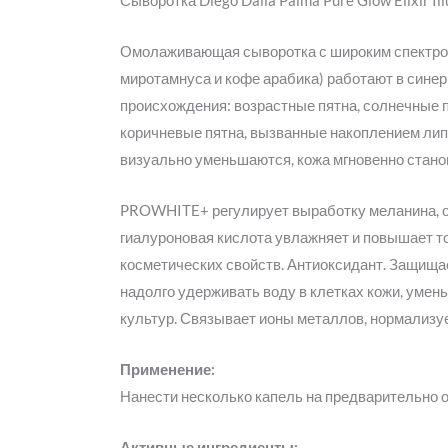
Сыворотка Diego Dalla Palma Pure Glow Elixir Il
Омолаживающая сыворотка с широким спектром
миротамнуса и кофе арабика) работают в синер
происхождения: возрастные пятна, солнечные п
коричневые пятна, вызванные накоплением ли
визуально уменьшаются, кожа мгновенно стано
PROWHITE+ регулирует выработку меланина, о
гиалуроновая кислота увлажняет и повышает то
косметических свойств. Антиоксидант. Защищае
надолго удерживать воду в клетках кожи, уме
культур. Связывает ионы металлов, нормализ
Применение:
Нанести несколько капель на предварительно 
Активные ингредиенты: