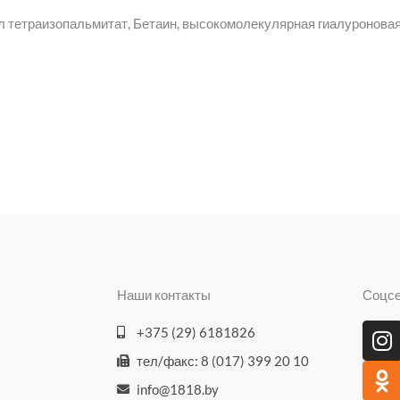
рбил тетраизопальмитат, Бетаин, высокомолекулярная гиалуроновая
Наши контакты
Соцс
I
O
+375 (29) 6181826
n
d
тел/факс: 8 (017) 399 20 10
s
n
info@1818.by
t
o