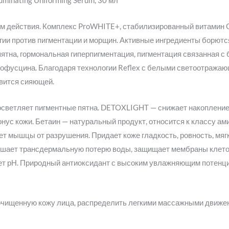
luminating Uniforming Serum, 30 мл
 действия. Комплекс ProWHITE+, стабилизированный витамин C
гии против пигментации и морщин. Активные ингредиенты борютс
ятна, гормональная гиперпигментация, пигментация связанная с 
пофусцина. Благодаря технологии Reflex с белыми светоотража
вится сияющей.
светляет пигментные пятна. DETOXLIGHT — снижает накопление
нус кожи. Бетаин — натуральный продукт, относится к классу а
т мышцы от разрушения. Придает коже гладкость, ровность, мяг
ньшает трансдермальную потерю воды, защищает мембраны клеток
ует рН. Природный антиоксидант с высоким увлажняющим потенц
очищенную кожу лица, распределить легкими массажными движен