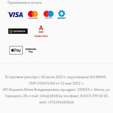
e
t
e
Принимаем к оплате
n
r
s
g
i
a
r
k
p
a
i
p
m
В торговом реестре с 20 июля 2022 г. под номером №538049.
УНП 192631165 от 12 мая 2022 г.
ИП Локшина Юлия Владимировна, юр.адрес: 220019, г. Минск, ул.
Горецкого, 28, e-mail: info@1818.by, тел/факс: 8 (017) 399 20 10,
моб. +375296181826