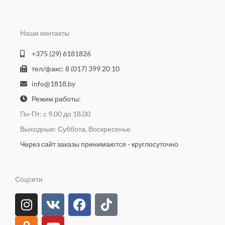
Наши контакты
+375 (29) 6181826
тел/факс: 8 (017) 399 20 10
info@1818.by
Режим работы:
Пн-Пт: с 9.00 до 18.00
Выходные: Суббота, Воскресенье
Через сайт заказы принимаются - круглосуточно
Соцсети
I
O
V
Y
F
T
n
d
k
o
a
i
s
n
u
c
k