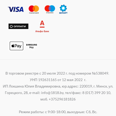
r
s
g
i
a
r
k
p
a
i
p
m
В торговом реестре с 20 июля 2022 г. под номером №538049.
УНП 192631165 от 12 мая 2022 г.
ИП Локшина Юлия Владимировна, юр.адрес: 220019, г. Минск, ул.
Горецкого, 28, e-mail: info@1818.by, тел/факс: 8 (017) 399 20 10,
моб. +375296181826
Режим работы: с 9:00-18:00, выходные: Cб, Вс.