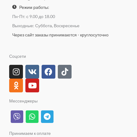
Режим работы:
Пн-Пт: с 9.00 до 18.00
Выходные: Суббота, Воскресенье
Через сайт заказы принимаются - круглосуточно
Соцсети
I
O
V
Y
F
T
n
d
k
o
a
i
s
n
u
c
k
t
o
t
e
t
a
k
u
b
o
Мессенджеры
g
l
b
o
k
V
W
T
r
a
e
o
i
h
e
a
s
k
b
a
l
m
s
e
t
e
Принимаем к оплате
n