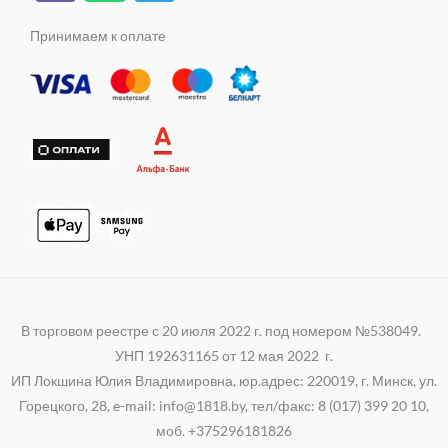
b
a
l
m
s
e
t
e
Принимаем к оплате
n
r
s
g
i
a
r
k
p
a
i
p
m
В торговом реестре с 20 июля 2022 г. под номером №538049.
УНП 192631165 от 12 мая 2022 г.
ИП Локшина Юлия Владимировна, юр.адрес: 220019, г. Минск, ул.
Горецкого, 28, e-mail: info@1818.by, тел/факс: 8 (017) 399 20 10,
моб. +375296181826