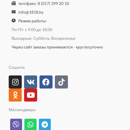
тел/факс: 8 (017) 399 20 10
info@1818.by
Режим работы:
Пн-Пт: с 9.00 до 18.00
Выходные: Суббота, Воскресенье
Через сайт заказы принимаются - круглосуточно
Соцсети
I
O
V
Y
F
T
n
d
k
o
a
i
s
n
u
c
k
t
o
t
e
t
a
k
u
b
o
Мессенджеры
g
l
b
o
k
V
W
T
r
a
e
o
i
h
e
a
s
k