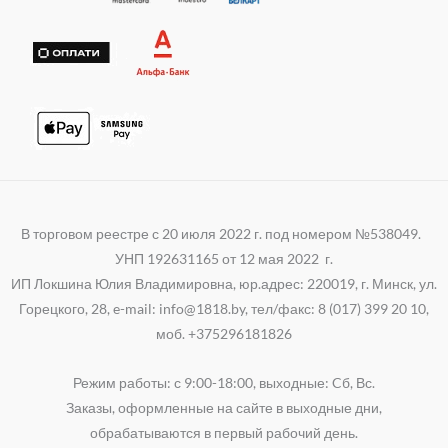
k
p
a
i
p
m
В торговом реестре с 20 июля 2022 г. под номером №538049.
УНП 192631165 от 12 мая 2022 г.
ИП Локшина Юлия Владимировна, юр.адрес: 220019, г. Минск, ул.
Горецкого, 28, e-mail: info@1818.by, тел/факс: 8 (017) 399 20 10,
моб. +375296181826
Режим работы: с 9:00-18:00, выходные: Cб, Вс.
Заказы, оформленные на сайте в выходные дни,
обрабатываются в первый рабочий день.