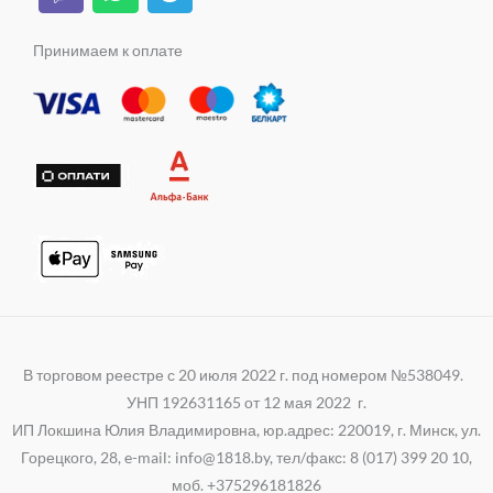
i
h
e
a
s
k
b
a
l
m
s
e
t
e
Принимаем к оплате
n
r
s
g
i
a
r
k
p
a
i
p
m
В торговом реестре с 20 июля 2022 г. под номером №538049.
УНП 192631165 от 12 мая 2022 г.
ИП Локшина Юлия Владимировна, юр.адрес: 220019, г. Минск, ул.
Горецкого, 28, e-mail: info@1818.by, тел/факс: 8 (017) 399 20 10,
моб. +375296181826