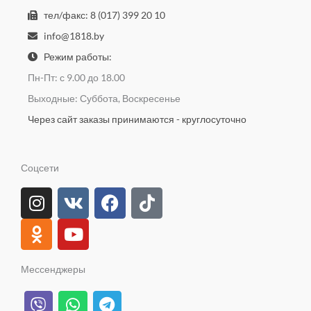
тел/факс: 8 (017) 399 20 10
info@1818.by
Режим работы:
Пн-Пт: с 9.00 до 18.00
Выходные: Суббота, Воскресенье
Через сайт заказы принимаются - круглосуточно
Соцсети
I
O
V
Y
F
T
n
d
k
o
a
i
s
n
u
c
k
t
o
t
e
t
a
k
u
b
o
Мессенджеры
g
l
b
o
k
V
W
T
r
a
e
o