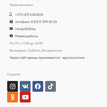
Наши контакты
+375 (29) 6181826
тел/факс: 8 (017) 399 20 10
info@1818.by
Режим работы:
Пн-Пт: с 9.00 до 18.00
Выходные: Суббота, Воскресенье
Через сайт заказы принимаются - круглосуточно
Соцсети
I
O
V
Y
F
T
n
d
k
o
a
i
s
n
u
c
k
t
o
t
e
t