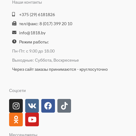
Наши контакты
+375 (29) 6181826
тел/факс: 8 (017) 399 20 10
info@1818.by
Режим работы:
Пн-Пт: с 9.00 до 18.00
Выходные: Суббота, Воскресенье
Через сайт заказы принимаются - круглосуточно
Соцсети
I
O
V
Y
F
T
n
d
k
o
a
i
s
n
u
c
k
t
o
t
e
t
a
k
u
b
o
Мессенджеры