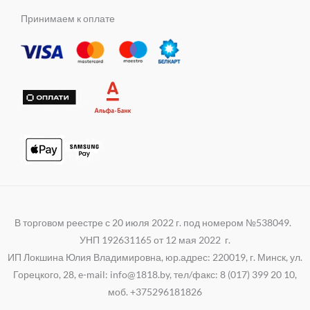
b
a
l
m
s
e
t
e
Принимаем к оплате
n
r
s
g
i
a
r
k
p
a
i
p
m
В торговом реестре с 20 июля 2022 г. под номером №538049.
УНП 192631165 от 12 мая 2022 г.
ИП Локшина Юлия Владимировна, юр.адрес: 220019, г. Минск, ул.
Горецкого, 28, e-mail: info@1818.by, тел/факс: 8 (017) 399 20 10,
моб. +375296181826