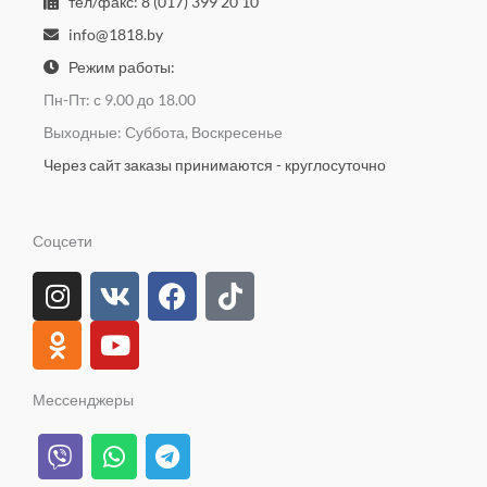
тел/факс: 8 (017) 399 20 10
info@1818.by
Режим работы:
Пн-Пт: с 9.00 до 18.00
Выходные: Суббота, Воскресенье
Через сайт заказы принимаются - круглосуточно
Соцсети
I
O
V
Y
F
T
n
d
k
o
a
i
s
n
u
c
k
t
o
t
e
t
a
k
u
b
o
Мессенджеры
g
l
b
o
k
V
W
T
r
a
e
o
i
h
e
a
s
k