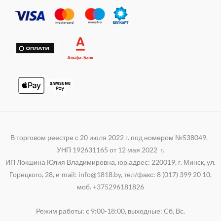
r
s
g
i
a
r
k
p
a
i
p
m
В торговом реестре с 20 июля 2022 г. под номером №538049.
УНП 192631165 от 12 мая 2022 г.
ИП Локшина Юлия Владимировна, юр.адрес: 220019, г. Минск, ул.
Горецкого, 28, e-mail: info@1818.by, тел/факс: 8 (017) 399 20 10,
моб. +375296181826
Режим работы: с 9:00-18:00, выходные: Cб, Вс.