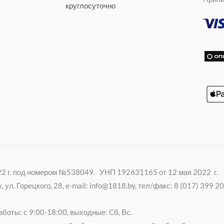
e
n
круглосуточно
r
i
k
i
022 г. под номером №538049. УНП 192631165 от 12 мая 2022 г.
ул. Горецкого, 28, e-mail: info@1818.by, тел/факс: 8 (017) 399 
боты: с 9:00-18:00, выходные: Cб, Вс.