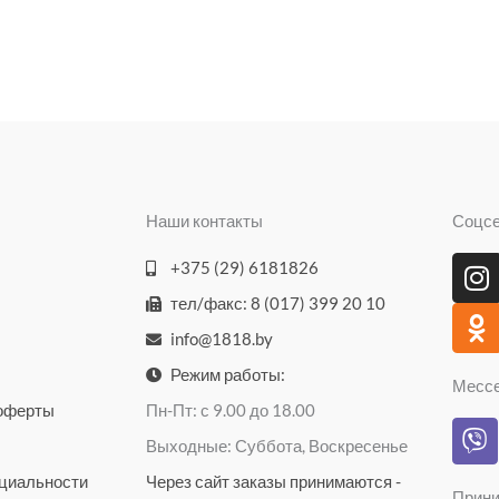
Наши контакты
Соцс
I
O
+375 (29) 6181826
n
d
тел/факс: 8 (017) 399 20 10
s
n
info@1818.by
t
o
a
k
Режим работы:
Месс
g
l
 оферты
Пн-Пт: с 9.00 до 18.00
V
r
a
Выходные: Суббота, Воскресенье
i
a
s
b
циальности
Через сайт заказы принимаются -
m
s
Прини