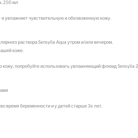
a, 250 мл
т и увлажняет чувствительную и обезвоженную кожу.
ярного раствора Sensylia Aqua утром и/или вечером.
вашей коже.
кожу, попробуйте использовать увлажняющий флюид Sensylia 24
гами
о время беременности и у детей старше 3х лет.