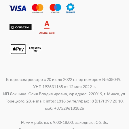
r
s
g
i
a
r
k
p
a
i
p
m
В торговом реестре с 20 июля 2022 г. под номером №538049.
УНП 192631165 от 12 мая 2022 г.
ИП Локшина Юлия Владимировна, юр.адрес: 220019, г. Минск, ул.
Горецкого, 28, e-mail: info@1818.by, тел/факс: 8 (017) 399 20 10,
моб. +375296181826
Режим работы: с 9:00-18:00, выходные: Cб, Вс.