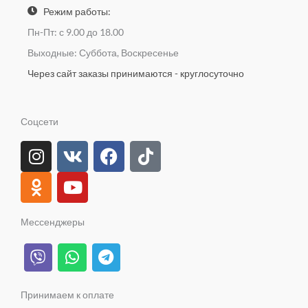
Режим работы:
Пн-Пт: с 9.00 до 18.00
Выходные: Суббота, Воскресенье
Через сайт заказы принимаются - круглосуточно
Соцсети
I
O
V
Y
F
T
n
d
k
o
a
i
s
n
u
c
k
t
o
t
e
t
a
k
u
b
o
Мессенджеры
g
l
b
o
k
V
W
T
r
a
e
o
i
h
e
a
s
k
b
a
l
m
s
e
t
e
Принимаем к оплате
n