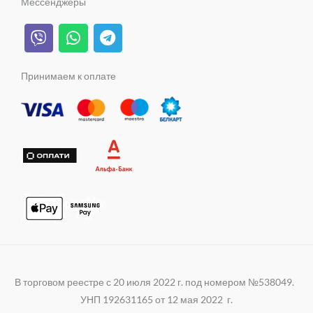
Мессенджеры
g
l
b
o
k
V
W
T
r
a
e
o
i
h
e
a
s
k
b
a
l
m
s
e
t
e
Принимаем к оплате
n
r
s
g
i
a
r
k
p
a
i
p
m
В торговом реестре с 20 июля 2022 г. под номером №538049.
УНП 192631165 от 12 мая 2022 г.