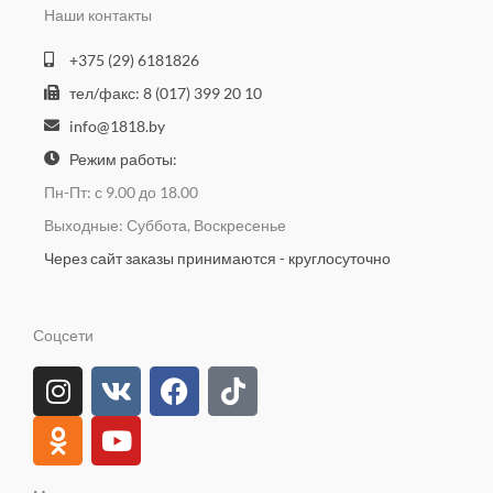
Наши контакты
+375 (29) 6181826
тел/факс: 8 (017) 399 20 10
info@1818.by
Режим работы:
Пн-Пт: с 9.00 до 18.00
Выходные: Суббота, Воскресенье
Через сайт заказы принимаются - круглосуточно
Соцсети
I
O
V
Y
F
T
n
d
k
o
a
i
s
n
u
c
k
t
o
t
e
t
a
k
u
b
o