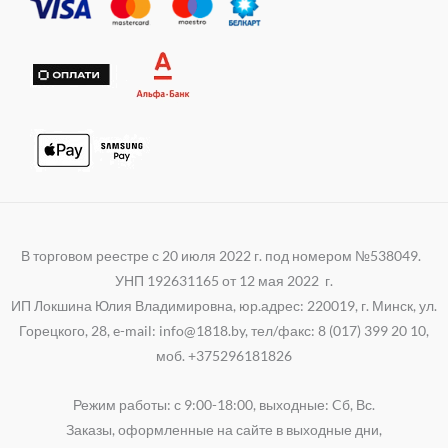
a
r
k
p
a
i
p
m
В торговом реестре с 20 июля 2022 г. под номером №538049.
УНП 192631165 от 12 мая 2022 г.
ИП Локшина Юлия Владимировна, юр.адрес: 220019, г. Минск, ул.
Горецкого, 28, e-mail: info@1818.by, тел/факс: 8 (017) 399 20 10,
моб. +375296181826
Режим работы: с 9:00-18:00, выходные: Cб, Вс.
Заказы, оформленные на сайте в выходные дни,