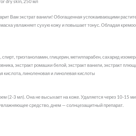
or dry skin, 250 мл
 дарит Вам экстрат ванили! Обогащенная успокаивающими расти
, маска увлажняет сухую кожу и повышает тонус. Обладая кремо
 спирт, триэтаноламин, глицерин, метилпарабен, сахарид изомер
вника, экстракт ромашки белой, экстракт ванили, экстракт плюща
ая кислота, линоленовая и линолевая кислоты
ем (2-3 мл). Она не высыхает на коже. Удаляется через 10-15 м
 увлажняющее средство, днем — солнцезащитный препарат.