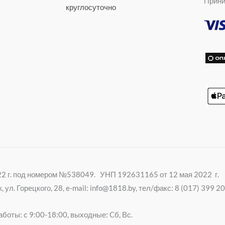
Прини
e
n
круглосуточно
r
i
k
i
022 г. под номером №538049. УНП 192631165 от 12 мая 2022 г.
ул. Горецкого, 28, e-mail: info@1818.by, тел/факс: 8 (017) 399 
боты: с 9:00-18:00, выходные: Cб, Вс.