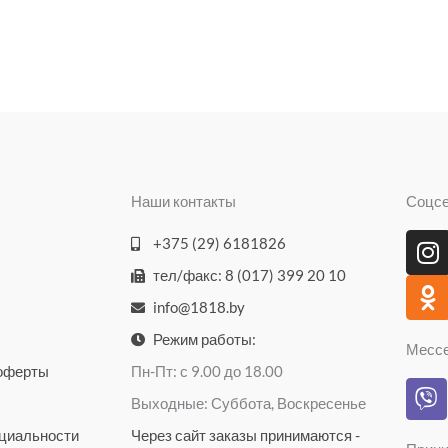
Наши контакты
Соцс
I
O
+375 (29) 6181826
n
d
тел/факс: 8 (017) 399 20 10
s
n
info@1818.by
t
o
a
k
Режим работы:
Месс
g
l
 оферты
Пн-Пт: с 9.00 до 18.00
V
r
a
Выходные: Суббота, Воскресенье
i
a
s
b
циальности
Через сайт заказы принимаются -
m
s