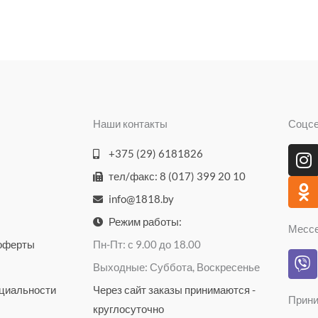
Наши контакты
Соцс
I
O
+375 (29) 6181826
n
d
тел/факс: 8 (017) 399 20 10
s
n
info@1818.by
t
o
a
k
Режим работы:
Месс
g
l
 оферты
Пн-Пт: с 9.00 до 18.00
V
r
a
Выходные: Суббота, Воскресенье
i
a
s
b
циальности
Через сайт заказы принимаются -
m
s
Прини
e
n
круглосуточно