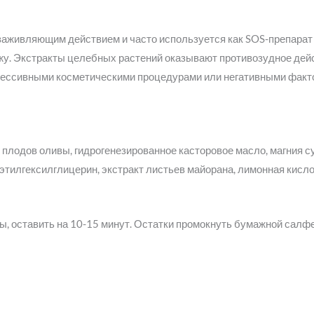
живляющим действием и часто используется как SOS-препарат 
у. Экстракты целебных растений оказывают противозудное дейс
грессивными косметическими процедурами или негативными фак
т плодов оливы, гидрогенезированное касторовое масло, магния 
этилгексилглицерин, экстракт листьев майорана, лимонная кисло
ны, оставить на 10-15 минут. Остатки промокнуть бумажной салфе