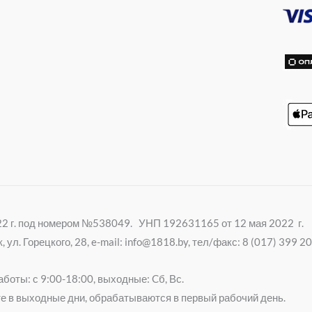
r
i
k
i
022 г. под номером №538049. УНП 192631165 от 12 мая 2022 г.
ул. Горецкого, 28, e-mail: info@1818.by, тел/факс: 8 (017) 399 
боты: с 9:00-18:00, выходные: Cб, Вс.
е в выходные дни, обрабатываются в первый рабочий день.