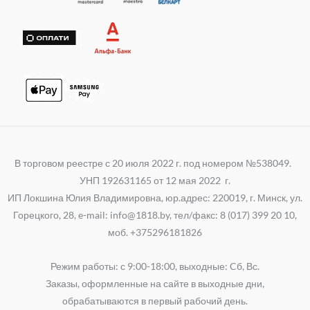
k
p
a
i
p
m
В торговом реестре с 20 июля 2022 г. под номером №538049.
УНП 192631165 от 12 мая 2022 г.
ИП Локшина Юлия Владимировна, юр.адрес: 220019, г. Минск, ул.
Горецкого, 28, e-mail: info@1818.by, тел/факс: 8 (017) 399 20 10,
моб. +375296181826
Режим работы: с 9:00-18:00, выходные: Cб, Вс.
Заказы, оформленные на сайте в выходные дни,
обрабатываются в первый рабочий день.