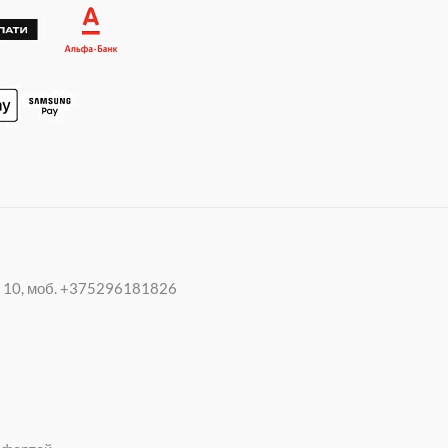
p
m
20 10, моб. +375296181826