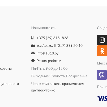
Наши контакты
Соцс
I
O
+375 (29) 6181826
n
d
тел/факс: 8 (017) 399 20 10
s
n
info@1818.by
t
o
a
k
Режим работы:
Месс
g
l
 оферты
Пн-Пт: с 9.00 до 18.00
V
r
a
Выходные: Суббота, Воскресенье
i
a
s
b
циальности
Через сайт заказы принимаются -
m
s
Прини
e
n
круглосуточно
r
i
k