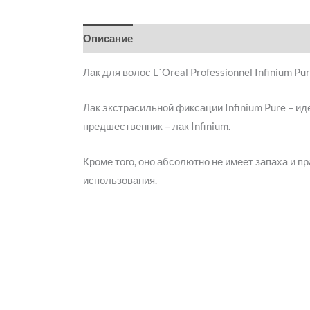
Описание
Детали
Бренд
Отзывы (0)
Лак для волос L`Oreal Professionnel Infinium Pur
Лак экстрасильной фиксации Infinium Pure – и
предшественник – лак Infinium.
Кроме того, оно абсолютно не имеет запаха и п
использования.