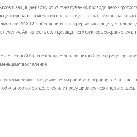
тров и защищает кожу от УФА-излучения, приводящего к фотост
ракционированный меланин препятствует появлению возрастных 
. Комплекс ZOX12™ обеспечивает непрерывную защиту от повреж
злучения. Активность солнцезащитного фактора сохраняется в т
стественный баланс влаги, солнцезащитный крем предотвращает
уменьшает воспаление.
о крема массажными движениями равномерно распределить по кож
я, обильного потоотделения или просушивания кожи полотенцем.