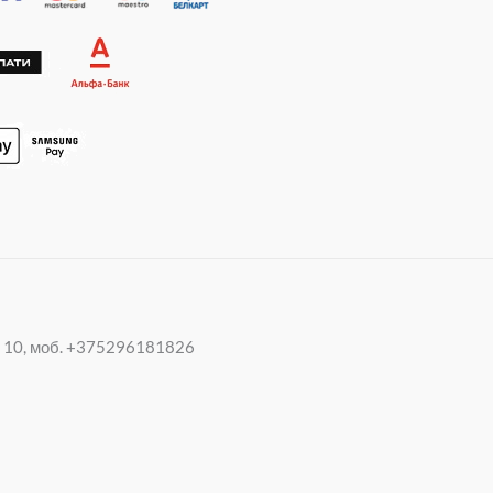
p
a
p
m
20 10, моб. +375296181826