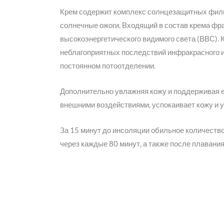
Крем содержит комплекс солнцезащитных филь
солнечные ожоги. Входящий в состав крема ф
высокоэнергетического видимого света (ВВС)
неблагоприятных последствий инфракрасного и
постоянном потоотделении.
Дополнительно увлажняя кожу и поддерживая е
внешними воздействиями, успокаивает кожу и 
За 15 минут до инсоляции обильное количеств
через каждые 80 минут, а также после плавани