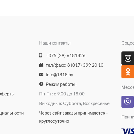
Наши контакты
Соцс
I
O
+375 (29) 6181826
n
d
тел/факс: 8 (017) 399 20 10
s
n
info@1818.by
t
o
a
k
Режим работы:
Месс
g
l
 оферты
Пн-Пт: с 9.00 до 18.00
V
r
a
Выходные: Суббота, Воскресенье
i
a
s
b
циальности
Через сайт заказы принимаются -
m
s
Прини
e
n
круглосуточно
r
i