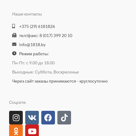
Наши контакты
+375 (29) 6181826
тел/факс: 8 (017) 399 20 10
info@1818.by
Режим работы:
Пн-Пт: с 9.00 до 18.00
Выходные: Суббота, Воскресенье
Через сайт заказы принимаются - круглосуточно
Соцсети
I
O
V
Y
F
T
n
d
k
o
a
i
s
n
u
c
k