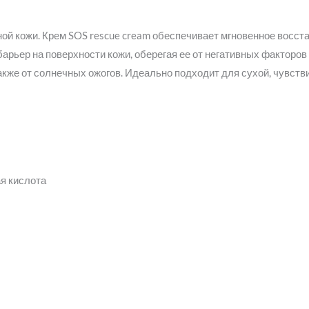
ой кожи. Крем SOS rescue cream обеспечивает мгновенное восст
барьер на поверхности кожи, оберегая ее от негативных фактор
 также от солнечных ожогов. Идеально подходит для сухой, чувст
я кислота