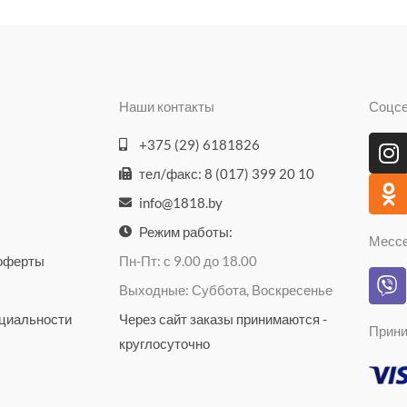
Наши контакты
Соцс
I
O
+375 (29) 6181826
n
d
тел/факс: 8 (017) 399 20 10
s
n
info@1818.by
t
o
a
k
Режим работы:
Месс
g
l
 оферты
Пн-Пт: с 9.00 до 18.00
V
r
a
Выходные: Суббота, Воскресенье
i
a
s
b
циальности
Через сайт заказы принимаются -
m
s
Прини
e
n
круглосуточно
r
i
k