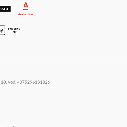
p
m
20 10, моб. +375296181826