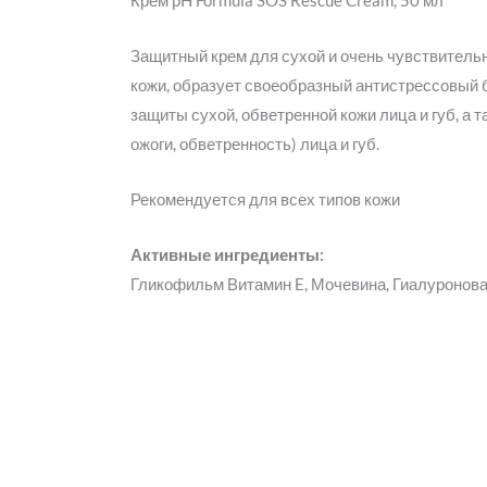
Крем pH Formula SOS Rescue Cream, 50 мл
Защитный крем для сухой и очень чувствительн
кожи, образует своеобразный антистрессовый 
защиты сухой, обветренной кожи лица и губ, а
ожоги, обветренность) лица и губ.
Рекомендуется для всех типов кожи
Активные ингредиенты:
Гликофильм Витамин E, Мочевина, Гиалуронова