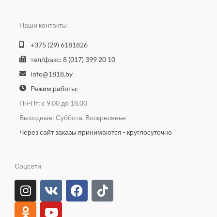
Наши контакты
+375 (29) 6181826
тел/факс: 8 (017) 399 20 10
info@1818.by
Режим работы:
Пн-Пт: с 9.00 до 18.00
Выходные: Суббота, Воскресенье
Через сайт заказы принимаются - круглосуточно
Соцсети
I
O
V
Y
F
T
n
d
k
o
a
i
s
n
u
c
k