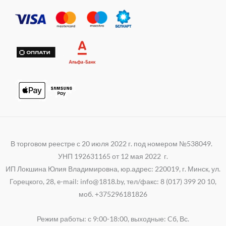
n
r
s
g
i
a
r
k
p
a
i
p
m
В торговом реестре с 20 июля 2022 г. под номером №538049.
УНП 192631165 от 12 мая 2022 г.
ИП Локшина Юлия Владимировна, юр.адрес: 220019, г. Минск, ул.
Горецкого, 28, e-mail: info@1818.by, тел/факс: 8 (017) 399 20 10,
моб. +375296181826
Режим работы: с 9:00-18:00, выходные: Cб, Вс.