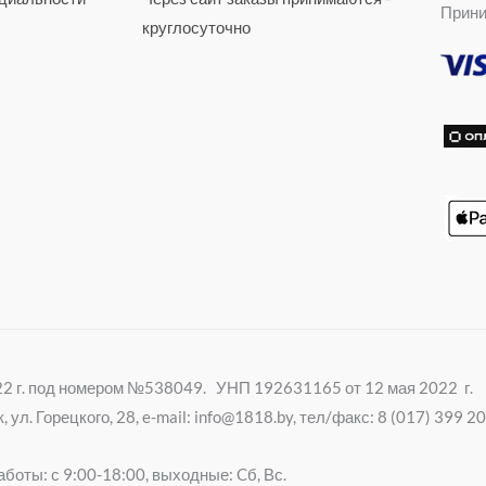
m
s
Прини
e
n
круглосуточно
r
i
k
i
022 г. под номером №538049. УНП 192631165 от 12 мая 2022 г.
ул. Горецкого, 28, e-mail: info@1818.by, тел/факс: 8 (017) 399 
боты: с 9:00-18:00, выходные: Cб, Вс.