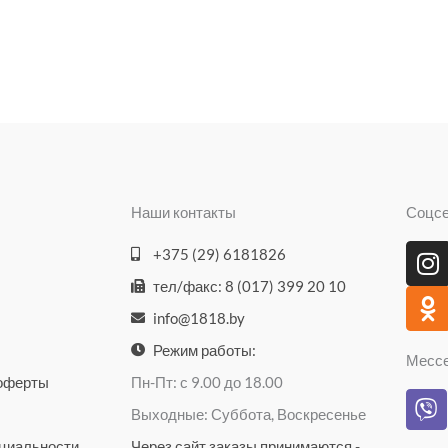
Наши контакты
Соцс
I
O
+375 (29) 6181826
n
d
тел/факс: 8 (017) 399 20 10
s
n
info@1818.by
t
o
a
k
Режим работы:
Месс
g
l
 оферты
Пн-Пт: с 9.00 до 18.00
V
r
a
Выходные: Суббота, Воскресенье
i
a
s
b
циальности
Через сайт заказы принимаются -