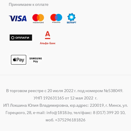
m
s
e
t
e
Принимаем к оплате
n
r
s
g
i
a
r
k
p
a
i
p
m
В торговом реестре с 20 июля 2022 г. под номером №538049.
УНП 192631165 от 12 мая 2022 г.
ИП Локшина Юлия Владимировна, юр.адрес: 220019, г. Минск, ул.
Горецкого, 28, e-mail: info@1818.by, тел/факс: 8 (017) 399 20 10,
моб. +375296181826