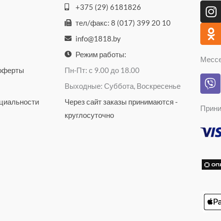
I
O
+375 (29) 6181826
n
d
тел/факс: 8 (017) 399 20 10
s
n
info@1818.by
t
o
a
k
Режим работы:
Месс
g
l
 оферты
Пн-Пт: с 9.00 до 18.00
V
r
a
Выходные: Суббота, Воскресенье
i
a
s
b
циальности
Через сайт заказы принимаются -
m
s
Прини
e
n
круглосуточно
r
i
k
i