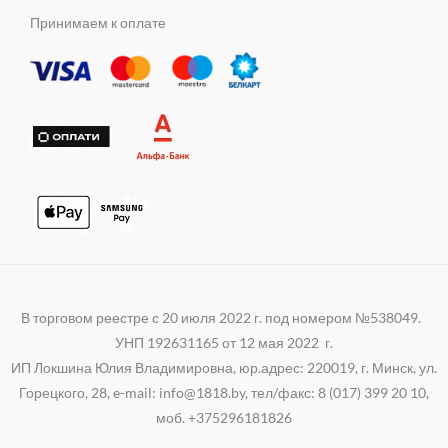
b
a
l
m
s
e
t
e
Принимаем к оплате
n
r
s
g
i
a
r
k
p
a
i
p
m
В торговом реестре с 20 июля 2022 г. под номером №538049.
УНП 192631165 от 12 мая 2022 г.
ИП Локшина Юлия Владимировна, юр.адрес: 220019, г. Минск, ул.
Горецкого, 28, e-mail: info@1818.by, тел/факс: 8 (017) 399 20 10,
моб. +375296181826