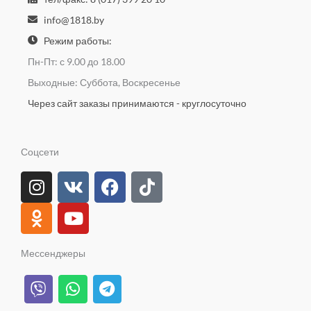
info@1818.by
Режим работы:
Пн-Пт: с 9.00 до 18.00
Выходные: Суббота, Воскресенье
Через сайт заказы принимаются - круглосуточно
Соцсети
I
O
V
Y
F
T
n
d
k
o
a
i
s
n
u
c
k
t
o
t
e
t
a
k
u
b
o
Мессенджеры
g
l
b
o
k
V
W
T
r
a
e
o
i
h
e
a
s
k