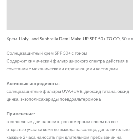
Детали
Бренд
Отзывы (0)
Крем
Holy Land
Sunbrella Demi Make-UP SPF 50+ TO GO
, 50 мл
Солнцезащитный крем SPF 50+ с тоном
Cодержит химический фильтр широкого спектра действия в
сочетании с механическими отражающими частицами.
Активные ингредиенты:
солнцезащитные фильтры UVA+UVB, диоксид титана, оксид
цинка, экзополисахариды псевдоальтеромона
Применение:
в солнечные дни наносить равномерным слоем на все
открытые участки кожи до выхода на солнце, дополнительно
каждые 2 часа наносить при длительном пребывании на