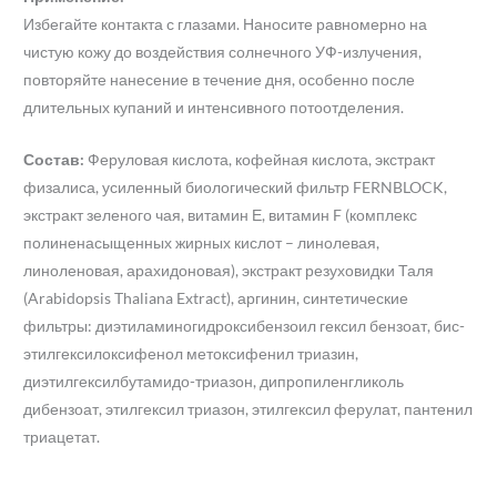
Избегайте контакта с глазами. Наносите равномерно на
чистую кожу до воздействия солнечного УФ-излучения,
повторяйте нанесение в течение дня, особенно после
длительных купаний и интенсивного потоотделения.
Состав:
Феруловая кислота, кофейная кислота, экстракт
физалиса, усиленный биологический фильтр FERNBLOCK,
экстракт зеленого чая, витамин Е, витамин F (комплекс
полиненасыщенных жирных кислот – линолевая,
линоленовая, арахидоновая), экстракт резуховидки Таля
(Arabidopsis Thaliana Extract), аргинин, синтетические
фильтры: диэтиламиногидроксибензоил гексил бензоат, бис-
этилгексилоксифенол метоксифенил триазин,
диэтилгексилбутамидо-триазон, дипропиленгликоль
дибензоат, этилгексил триазон, этилгексил ферулат, пантенил
триацетат.