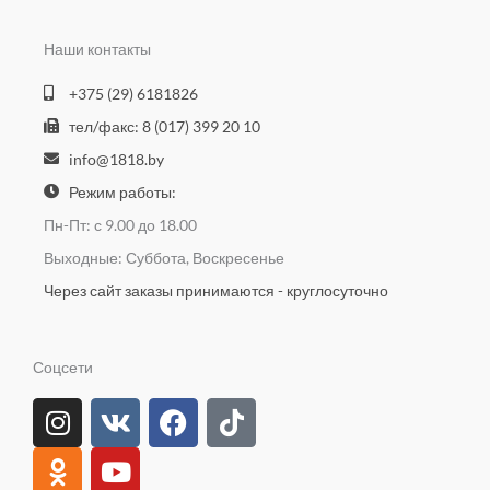
Наши контакты
+375 (29) 6181826
тел/факс: 8 (017) 399 20 10
info@1818.by
Режим работы:
Пн-Пт: с 9.00 до 18.00
Выходные: Суббота, Воскресенье
Через сайт заказы принимаются - круглосуточно
Соцсети
I
O
V
Y
F
T
n
d
k
o
a
i
s
n
u
c
k