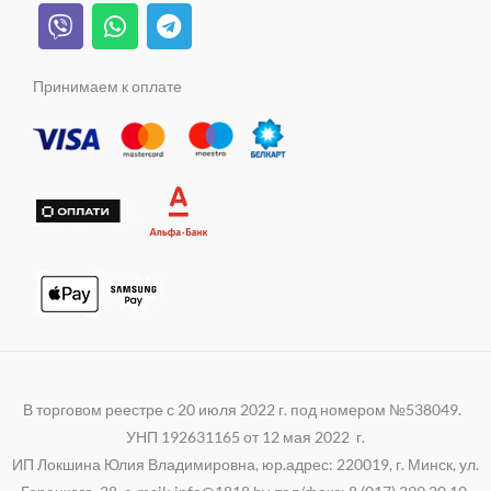
V
W
T
r
a
e
o
i
h
e
a
s
k
b
a
l
m
s
e
t
e
Принимаем к оплате
n
r
s
g
i
a
r
k
p
a
i
p
m
В торговом реестре с 20 июля 2022 г. под номером №538049.
УНП 192631165 от 12 мая 2022 г.
ИП Локшина Юлия Владимировна, юр.адрес: 220019, г. Минск, ул.