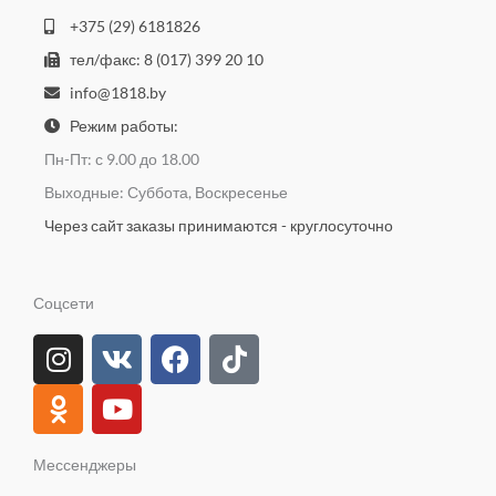
+375 (29) 6181826
тел/факс: 8 (017) 399 20 10
info@1818.by
Режим работы:
Пн-Пт: с 9.00 до 18.00
Выходные: Суббота, Воскресенье
Через сайт заказы принимаются - круглосуточно
Соцсети
I
O
V
Y
F
T
n
d
k
o
a
i
s
n
u
c
k
t
o
t
e
t
a
k
u
b
o
Мессенджеры
g
l
b
o
k