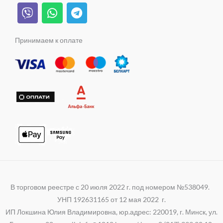
V
W
T
r
a
e
o
i
h
e
a
s
k
b
a
l
m
s
e
t
e
Принимаем к оплате
n
r
s
g
i
a
r
k
p
a
i
p
m
В торговом реестре с 20 июля 2022 г. под номером №538049.
УНП 192631165 от 12 мая 2022 г.
ИП Локшина Юлия Владимировна, юр.адрес: 220019, г. Минск, ул.