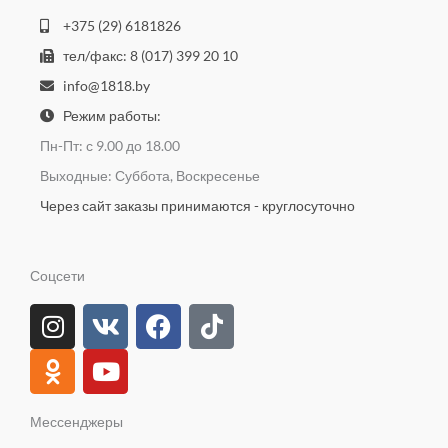
+375 (29) 6181826
тел/факс: 8 (017) 399 20 10
info@1818.by
Режим работы:
Пн-Пт: с 9.00 до 18.00
Выходные: Суббота, Воскресенье
Через сайт заказы принимаются - круглосуточно
Соцсети
I
O
V
Y
F
T
n
d
k
o
a
i
s
n
u
c
k
t
o
t
e
t
a
k
u
b
o
Мессенджеры
g
l
b
o
k