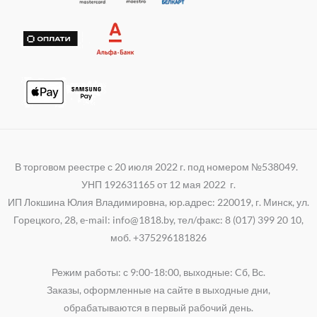
k
p
a
i
p
m
В торговом реестре с 20 июля 2022 г. под номером №538049.
УНП 192631165 от 12 мая 2022 г.
ИП Локшина Юлия Владимировна, юр.адрес: 220019, г. Минск, ул.
Горецкого, 28, e-mail: info@1818.by, тел/факс: 8 (017) 399 20 10,
моб. +375296181826
Режим работы: с 9:00-18:00, выходные: Cб, Вс.
Заказы, оформленные на сайте в выходные дни,
обрабатываются в первый рабочий день.