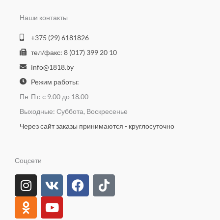
Наши контакты
+375 (29) 6181826
тел/факс: 8 (017) 399 20 10
info@1818.by
Режим работы:
Пн-Пт: с 9.00 до 18.00
Выходные: Суббота, Воскресенье
Через сайт заказы принимаются - круглосуточно
Соцсети
I
O
V
Y
F
T
n
d
k
o
a
i
s
n
u
c
k
t
o
t
e
t