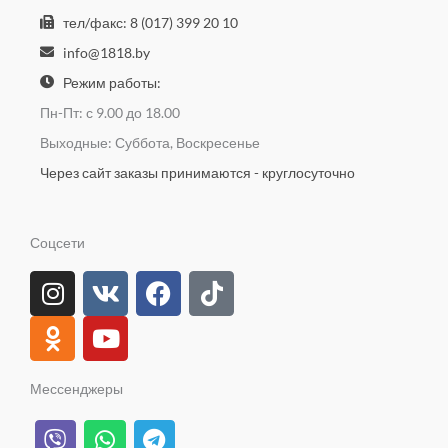
тел/факс: 8 (017) 399 20 10
info@1818.by
Режим работы:
Пн-Пт: с 9.00 до 18.00
Выходные: Суббота, Воскресенье
Через сайт заказы принимаются - круглосуточно
Соцсети
I
O
V
Y
F
T
n
d
k
o
a
i
s
n
u
c
k
t
o
t
e
t
a
k
u
b
o
Мессенджеры
g
l
b
o
k
V
W
T
r
a
e
o