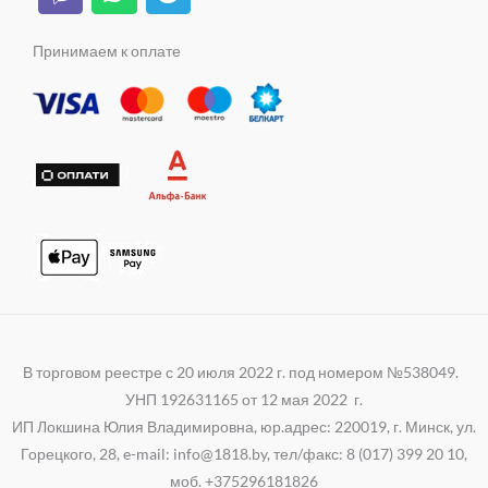
i
h
e
a
s
k
b
a
l
m
s
e
t
e
Принимаем к оплате
n
r
s
g
i
a
r
k
p
a
i
p
m
В торговом реестре с 20 июля 2022 г. под номером №538049.
УНП 192631165 от 12 мая 2022 г.
ИП Локшина Юлия Владимировна, юр.адрес: 220019, г. Минск, ул.
Горецкого, 28, e-mail: info@1818.by, тел/факс: 8 (017) 399 20 10,
моб. +375296181826