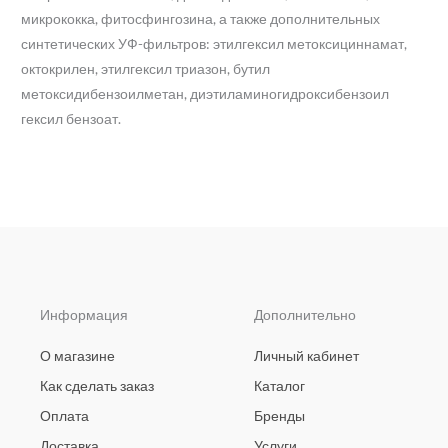
микрококка, фитосфингозина, а также дополнительных
синтетических УФ-фильтров: этилгексил метоксициннамат,
октокрилен, этилгексил триазон, бутил
метоксидибензоилметан, диэтиламиногидроксибензоил
гексил бензоат.
Информация
Дополнительно
О магазине
Личный кабинет
Как сделать заказ
Каталог
Оплата
Бренды
Доставка
Услуги