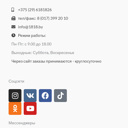
+375 (29) 6181826
тел/факс: 8 (017) 399 20 10
info@1818.by
Режим работы:
Пн-Пт: с 9.00 до 18.00
Выходные: Суббота, Воскресенье
Через сайт заказы принимаются - круглосуточно
Соцсети
I
O
V
Y
F
T
n
d
k
o
a
i
s
n
u
c
k
t
o
t
e
t
a
k
u
b
o
Мессенджеры