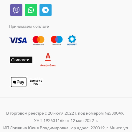
g
l
b
o
k
V
W
T
r
a
e
o
i
h
e
a
s
k
b
a
l
m
s
e
t
e
Принимаем к оплате
n
r
s
g
i
a
r
k
p
a
i
p
m
В торговом реестре с 20 июля 2022 г. под номером №538049.
УНП 192631165 от 12 мая 2022 г.
ИП Локшина Юлия Владимировна, юр.адрес: 220019, г. Минск, ул.