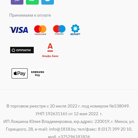
i
h
e
a
s
k
b
a
l
m
s
e
t
e
Принимаем к оплате
n
r
s
g
i
a
r
k
p
a
i
p
m
В торговом реестре с 20 июля 2022 г. под номером №538049.
УНП 192631165 от 12 мая 2022 г.
ИП Локшина Юлия Владимировна, юр.адрес: 220019, г. Минск, ул.
Горецкого, 28, e-mail: info@1818.by, тел/факс: 8 (017) 399 20 10,
моб. +375296181826