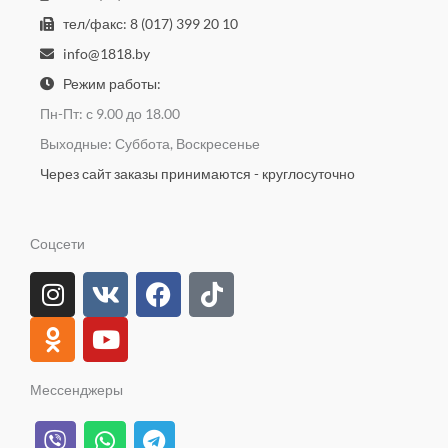
тел/факс: 8 (017) 399 20 10
info@1818.by
Режим работы:
Пн-Пт: с 9.00 до 18.00
Выходные: Суббота, Воскресенье
Через сайт заказы принимаются - круглосуточно
Соцсети
I
O
V
Y
F
T
n
d
k
o
a
i
s
n
u
c
k
t
o
t
e
t
a
k
u
b
o
Мессенджеры
g
l
b
o
k
V
W
T
r
a
e
o